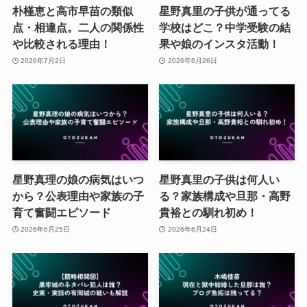
朴槿恵と高市早苗の類似
星野真里の子供が通ってる
点・相違点。二人の関係性
学校はどこ？中学受験の結
や比較される理由！
果や娘のインスタ活動！
2026年7月2日
2026年6月26日
星野真理の娘の病気はいつ
星野真里の子供は何人い
から？公表理由や家族の子
る？家族構成や旦那・高野
育て奮闘エピソード
貴裕との馴れ初め！
2026年6月25日
2026年6月24日