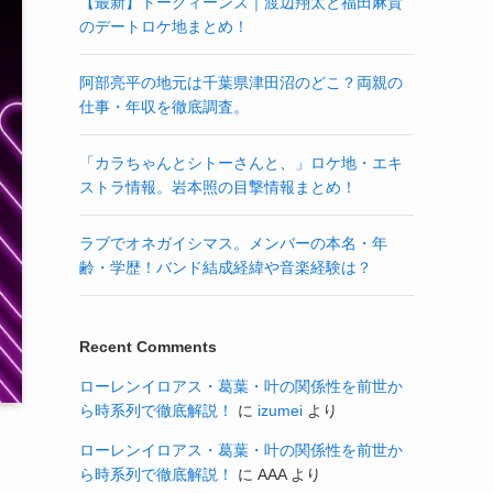
【最新】トークィーンズ｜渡辺翔太と福田麻貴
のデートロケ地まとめ！
阿部亮平の地元は千葉県津田沼のどこ？両親の
仕事・年収を徹底調査。
「カラちゃんとシトーさんと、」ロケ地・エキ
ストラ情報。岩本照の目撃情報まとめ！
ラブでオネガイシマス。メンバーの本名・年
齢・学歴！バンド結成経緯や音楽経験は？
Recent Comments
ローレンイロアス・葛葉・叶の関係性を前世か
ら時系列で徹底解説！
に
izumei
より
ローレンイロアス・葛葉・叶の関係性を前世か
ら時系列で徹底解説！
に
AAA
より