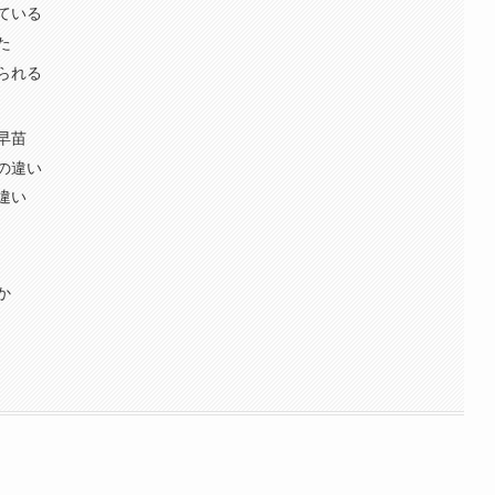
ている
た
られる
早苗
の違い
違い
か