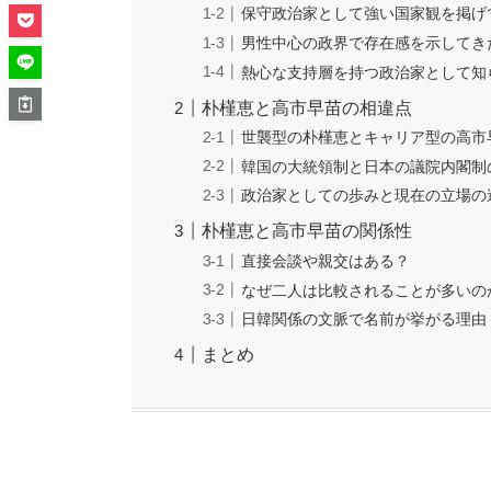
保守政治家として強い国家観を掲げ
男性中心の政界で存在感を示してき
熱心な支持層を持つ政治家として知
朴槿恵と高市早苗の相違点
世襲型の朴槿恵とキャリア型の高市
韓国の大統領制と日本の議院内閣制
政治家としての歩みと現在の立場の
朴槿恵と高市早苗の関係性
直接会談や親交はある？
なぜ二人は比較されることが多いの
日韓関係の文脈で名前が挙がる理由
まとめ