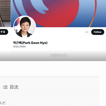
朴槿恵公式X
目次
んだ