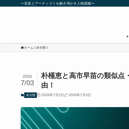
〜音楽とアーティストを解き明かす人物図鑑〜
ホーム
未分類
朴槿恵と高市早苗の類似点
2026
7/03
由！
2026年7月2日
2026年7月3日
未分類