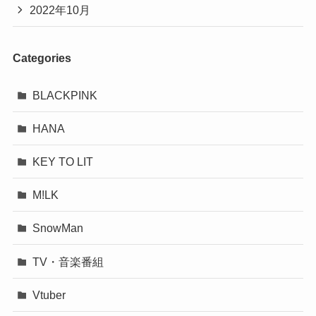
2022年10月
Categories
BLACKPINK
HANA
KEY TO LIT
M!LK
SnowMan
TV・音楽番組
Vtuber