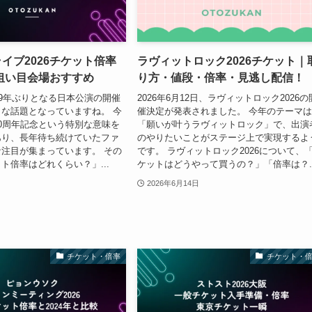
Gライブ2026チケット倍率
ラヴィットロック2026チケット｜
狙い目会場おすすめ
り方・値段・倍率・見逃し配信！
が約9年ぶりとなる日本公演の開催
2026年6月12日、ラヴィットロック2026の
な話題となっていますね。 今
催決定が発表されました。 今年のテーマ
0周年記念という特別な意味を
「願いが叶うラヴィットロック」で、出演
あり、長年待ち続けていたファ
のやりたいことがステージ上で実現するよ
注目が集まっています。 その
です。 ラヴィットロック2026について、
ト倍率はどれくらい？」...
ケットはどうやって買うの？」「倍率は？..
2026年6月14日
チケット・倍率
チケット・