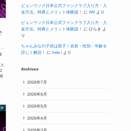
ビョンウソク日本公式ファンクラブ入り方・入
金方法。特典とメリット体験談！
に
AM
より
ビョンウソク日本公式ファンクラブ入り方・入
金方法。特典とメリット体験談！
に
ひらき
よ
で
り
ちゃんみなの子供は双子！名前・性別・年齢を
年・
詳しく解説！
に
hide.i
より
ま
/ス
Archives
2
関
2026年7月
2026年6月
2026年5月
倍率
2026年4月
2026年3月