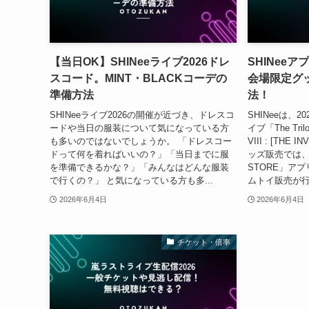
【当日OK】SHINeeライブ2026ドレ
SHINee
スコード。MINT・BLACKコーデの
会場限定グ
準備方法
法！
SHINeeライブ2026の開催が近づき、ドレスコ
SHINeeは、
ードや当日の服装について気になっている方
イブ「The Trilo
も多いのではないでしょうか。 「ドレスコー
VIII : [TH
ドって何を着ればいいの？」「当日までに服
ッズ販売では、
を準備できるかな？」「みんなはどんな服装
STORE」ア
で行くの？」 と気になっている方も多...
ムトイ販売が行
2026年6月4日
2026年6月4日
チケット・倍率