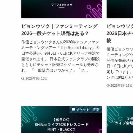
ピョンウソク｜ファンミーティング
ピョンウソ
2026一般チケット販売はある？
2026日本
較
俳優ピョンウソクさんの2026年アジアファン
ミーティングツアー「The Secret Library」の
俳優ピョンウソ
日本公演が、9月5日・6日にKアリーナ横浜で
ミーティングツアー「
開催されます。 日本公式ファンクラブの開設
開催が発表され
とともにチケット販売スケジュールも発表さ
日・6日にKア
れ、 「一般販売はいつから？」「フ...
定しています。
ングは約2万人
2026年6月13日
2026年6月13日
チケット・倍率