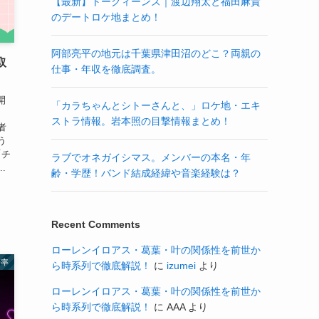
【最新】トークィーンズ｜渡辺翔太と福田麻貴
のデートロケ地まとめ！
阿部亮平の地元は千葉県津田沼のどこ？両親の
取
仕事・年収を徹底調査。
開
「カラちゃんとシトーさんと、」ロケ地・エキ
は
ストラ情報。岩本照の目撃情報まとめ！
者
う
「チ
ラブでオネガイシマス。メンバーの本名・年
.
齢・学歴！バンド結成経緯や音楽経験は？
Recent Comments
ローレンイロアス・葛葉・叶の関係性を前世か
倍率
ら時系列で徹底解説！
に
izumei
より
ローレンイロアス・葛葉・叶の関係性を前世か
ら時系列で徹底解説！
に
AAA
より