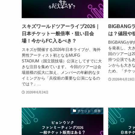
スキズワールドツアーライブ2026｜
BIGBAN
日本チケット一般倍率・狙い目会
は？値段や
場！今からFC入るべき？
BIGBANG
を発表し、大き
スキズが開催する2026年日本ライブが、海外
回のツアーは2
男性アーティスト初となるMUFG
持つ公演でも
STADIUM（国立競技場）公演としてすでに大
ンからも大きな
きな注目を集めています。 今回のツアーは会
ため、「チケッ
場規模の拡大に加え、メンバーの年齢的なタ
イミングから「兵役前の重要な公演になるの
2026年6月19日
では？」...
2026年6月24日
チケット・倍率