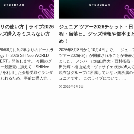
アプリの使い方｜ライブ2026
ジュニア ツアー2026チケット・日
ッズ購入をミスらない方
程・当落日。グッズ情報や倍率ま
め！
2026年6月に約2年ぶりのドームラ
2026年8月8日から10月4日まで、「ジュニ
gy I - 2026 SHINee WORLD
ツアー2026(仮)」が開催されることが発表
E INVERT」開催します。 今回のグ
ました。 メンバーは織山尚大・西村拓哉
一般販売に加えて「SHINee
田光輝・檜山光成・ヴァサイェガ涉の5人
プリを利用した会場受取やランダ
現在はグループに所属していない無所属の
われるため、事前に購入方...
ュニアです。 このライブについて、...
2026年6月3日