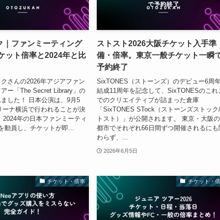
ク｜ファンミーティング
ストスト2026大阪チケット入手準
チケット倍率と2024年と比
備・倍率。東京一般チケット一瞬
予約終了
クさんの2026年アジアファン
SixTONES（ストーンズ）のデビュー6周
The Secret Library」の
結成11周年を記念して、SixTONESのこれ
ました！ 日本公演は、9月5
でのクリエイティブが詰まった倉庫
リーナ横浜で行われることが決
「SixTONES STock（ストーンズストック
 2024年の日本ファンミーティ
トスト）」が公開されます。 東京・大阪の
を動員し、チケットが即...
都市でそれぞれ66日間ずつ開催されるにも
わらず、...
2026年6月5日
チケット・倍率
チケット・