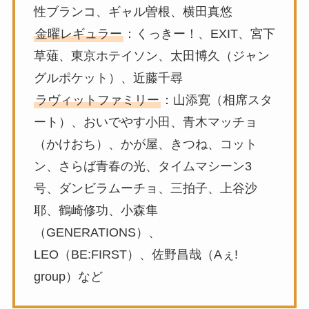
性ブランコ、ギャル曽根、横田真悠
金曜レギュラー
：くっきー！、EXIT、宮下
草薙、東京ホテイソン、太田博久（ジャン
グルポケット）、近藤千尋
ラヴィットファミリー
：山添寛（相席スタ
ート）、おいでやす小田、青木マッチョ
（かけおち）、かが屋、きつね、コット
ン、さらば青春の光、タイムマシーン3
号、ダンビラムーチョ、三拍子、上谷沙
耶、鶴崎修功、小森隼
（GENERATIONS）、
LEO（BE:FIRST）、佐野昌哉（Aぇ!
group）など