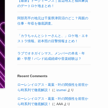
【最新】トークィーンズ｜渡辺翔太と福田麻貴
のデートロケ地まとめ！
阿部亮平の地元は千葉県津田沼のどこ？両親の
仕事・年収を徹底調査。
「カラちゃんとシトーさんと、」ロケ地・エキ
ストラ情報。岩本照の目撃情報まとめ！
ラブでオネガイシマス。メンバーの本名・年
齢・学歴！バンド結成経緯や音楽経験は？
Recent Comments
ローレンイロアス・葛葉・叶の関係性を前世か
ら時系列で徹底解説！
に
izumei
より
ローレンイロアス・葛葉・叶の関係性を前世か
ら時系列で徹底解説！
に
AAA
より