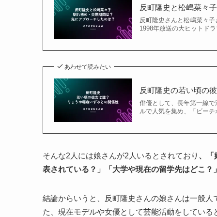
反町隆史と松嶋菜々
反町隆史さんと松嶋菜々子
1998年放送の大ヒットド
あわせて読みたい
反町隆史の若い頃の
俳優として、長年第一線で
ルで人気を集め、「ビーチ
そんな2人には娘さんが2人いるとされており
、「
表されている？」「大学や現在の留学先はどこ？
結論からいうと、反町隆史さんの娘さんは一般人
た、現在モデルや女優として芸能活動をしている