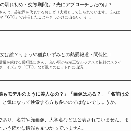
子の馴れ初め・交際期間は？先にアプローチしたのは？
さんは、芸能界を代表するおしどり夫婦として知られています。 2人は
ラマ「GTO」で共演したことをきっかけに出会い、そ…
彼女は誰？りょうや稲森いずみとの熱愛報道・関係性！
活躍を続ける反町隆史さん。 若い頃から端正なルックスと抜群のスタイ
ボーイズ」や「GTO」など数々のヒット作に出演…
娘もモデルのように美人なの？」「画像はある？」「名前は公
」
と気になって検索する方も多いのではないでしょうか。
であり、名前や顔画像、大学名などは公表されていません。ま
という確かな情報も見つかっていません。