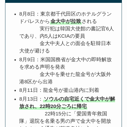
8月8日：東京都千代田区のホテルグラン
ドパレスから
金大中が拉致
される
実行犯は韓国大使館の書記官6人
であり、内5人はKCIAの要員
金大中夫人との面会を駐韓日本
大使が避ける
8月9日：米国国務省が金大中の即時解放
を求める声明を発表
金大中を乗せた龍金号が大阪外
港8区から出港
8月11日：龍金号が釜山港内に到着
8月13日：
ソウルの自宅近くで金大中が解
放され、22時20分ごろに帰宅
22時15分に「愛国青年救国
隊」退院を名乗る男の声で金大中を開放