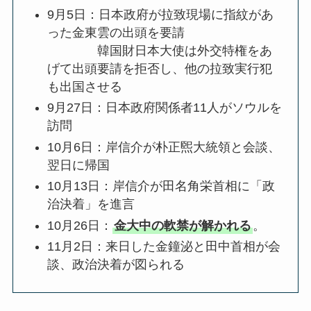
9月5日：日本政府が拉致現場に指紋があ
った金東雲の出頭を要請
韓国財日本大使は外交特権をあ
げて出頭要請を拒否し、他の拉致実行犯
も出国させる
9月27日：日本政府関係者11人がソウルを
訪問
10月6日：岸信介が朴正煕大統領と会談、
翌日に帰国
10月13日：岸信介が田名角栄首相に「政
治決着」を進言
10月26日：
金大中の軟禁が解かれる
。
11月2日：来日した金鐘泌と田中首相が会
談、政治決着が図られる