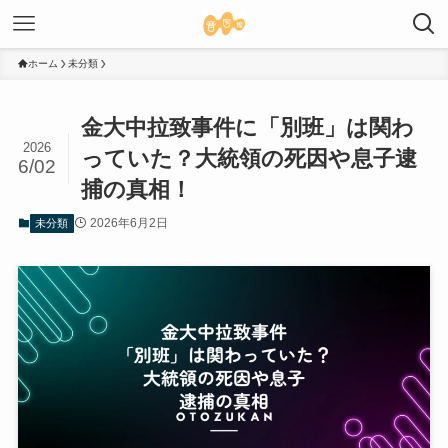
ホーム
未分類
金大中拉致事件に「別班」は関わ
2026
っていた？大統領の死因や息子逮
6/02
捕の真相！
2026年6月2日
未分類