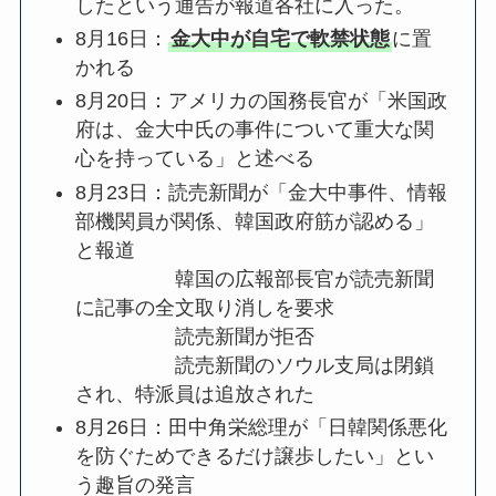
したという通告が報道各社に入った。
8月16日：
金大中が自宅で軟禁状態
に置
かれる
8月20日：アメリカの国務長官が「米国政
府は、金大中氏の事件について重大な関
心を持っている」と述べる
8月23日：読売新聞が「金大中事件、情報
部機関員が関係、韓国政府筋が認める」
と報道
韓国の広報部長官が読売新聞
に記事の全文取り消しを要求
読売新聞が拒否
読売新聞のソウル支局は閉鎖
され、特派員は追放された
8月26日：田中角栄総理が「日韓関係悪化
を防ぐためできるだけ譲歩したい」とい
う趣旨の発言