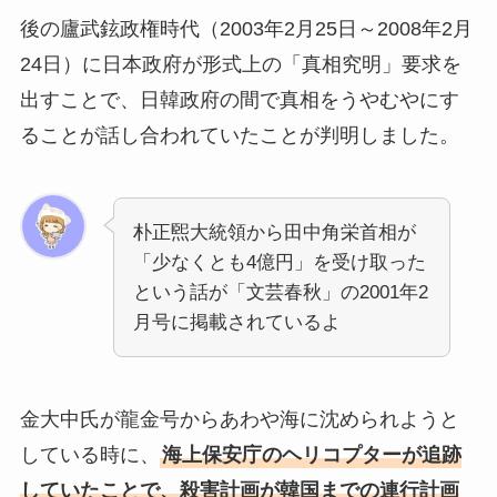
後の廬武鉉政権時代（2003年2月25日～2008年2月
24日）に日本政府が形式上の「真相究明」要求を
出すことで、日韓政府の間で真相をうやむやにす
ることが話し合われていたことが判明しました。
朴正煕大統領から田中角栄首相が
「少なくとも4億円」を受け取った
という話が「文芸春秋」の2001年2
月号に掲載されているよ
金大中氏が龍金号からあわや海に沈められようと
している時に、
海上保安庁のヘリコプターが追跡
していたことで、殺害計画が韓国までの連行計画