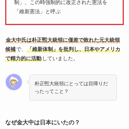
制」、この時強制的に改正された憲法を
「維新憲法」と呼ぶ
金大中氏は朴正煕大統領に僅差で敗れた元大統領
候補
で、
「維新体制」を批判し、日本やアメリカ
で精力的に活動
していました。
朴正煕大統領にとっては目障りだ
ったってこと？
なぜ金大中は日本にいたの？