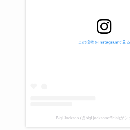
この投稿をInstagramで見
Bigi Jackson.(@bigi.jacksonoffici