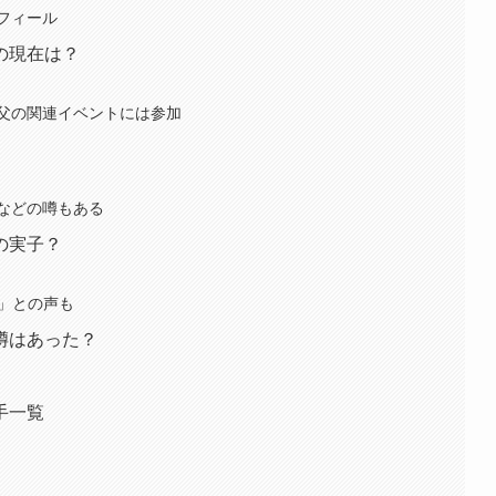
フィール
の現在は？
父の関連イベントには参加
などの噂もある
の実子？
る」との声も
噂はあった？
手一覧