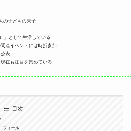
人の子どもの末子
クソン）」として生活している
ル関連イベントには時折参加
非公表
、現在も注目を集めている
目次
？
ロフィール