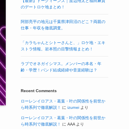
【最新】トークィーンズ｜渡辺翔太と福田麻貴
のデートロケ地まとめ！
阿部亮平の地元は千葉県津田沼のどこ？両親の
仕事・年収を徹底調査。
「カラちゃんとシトーさんと、」ロケ地・エキ
ストラ情報。岩本照の目撃情報まとめ！
ラブでオネガイシマス。メンバーの本名・年
齢・学歴！バンド結成経緯や音楽経験は？
Recent Comments
ローレンイロアス・葛葉・叶の関係性を前世か
ら時系列で徹底解説！
に
izumei
より
ローレンイロアス・葛葉・叶の関係性を前世か
ら時系列で徹底解説！
に
AAA
より