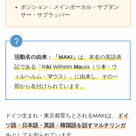
ポジション：メインボーカル・サブダン
サー・サブラッパー
活動名の由来：
「MAKI」
は、本名の英語表
記である「Ri
ki
Wilhelm
Ma
uss（リ
キ
・ウ
ィルヘルム・
マ
ウス）」に由来し、その一
部から名付けられています。
ドイツ生まれ・東京都育ちとされるMAKIは、
ドイ
ツ語・日本語・英語・韓国語を話すマルチリンガ
ル
としても知られています。