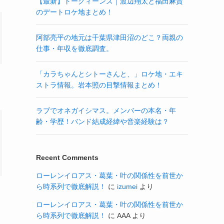
【最新】トークィーンズ｜渡辺翔太と福田麻貴
のデートロケ地まとめ！
阿部亮平の地元は千葉県津田沼のどこ？両親の
仕事・年収を徹底調査。
「カラちゃんとシトーさんと、」ロケ地・エキ
ストラ情報。岩本照の目撃情報まとめ！
ラブでオネガイシマス。メンバーの本名・年
齢・学歴！バンド結成経緯や音楽経験は？
Recent Comments
ローレンイロアス・葛葉・叶の関係性を前世か
ら時系列で徹底解説！
に
izumei
より
ローレンイロアス・葛葉・叶の関係性を前世か
ら時系列で徹底解説！
に
AAA
より