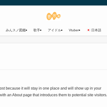
みんスノ図鑑
歌手
アイドル
Vtuber
日本語
post because it will stay in one place and will show up in your
with an About page that introduces them to potential site visitors