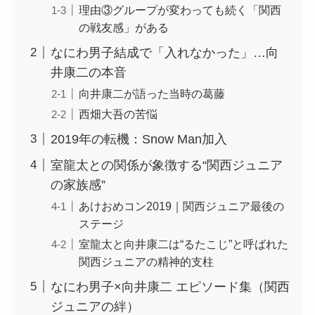
理由③グループが変わっても続く「関西
の戦友感」がある
なにわ男子結成で「入れなかった」…向
井康二の本音
向井康二が語った当時の葛藤
西畑大吾の苦悩
2019年の転機：Snow Man加入
室龍太との関係が象徴する“関西ジュニア
の家族感”
あけおめコン2019｜関西ジュニア最後の
ステージ
室龍太と向井康二は“るたこじ”と呼ばれた
関西ジュニアの精神的支柱
なにわ男子×向井康二 エピソード集（関西
ジュニアの絆）