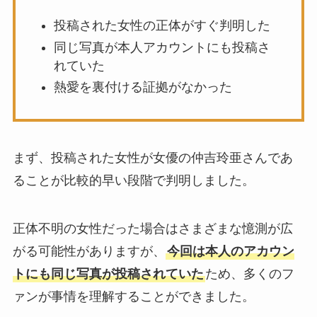
投稿された女性の正体がすぐ判明した
同じ写真が本人アカウントにも投稿さ
れていた
熱愛を裏付ける証拠がなかった
まず、投稿された女性が女優の仲吉玲亜さんであ
ることが比較的早い段階で判明しました。
正体不明の女性だった場合はさまざまな憶測が広
がる可能性がありますが、
今回は本人のアカウン
トにも同じ写真が投稿されていた
ため、多くのフ
ァンが事情を理解することができました。