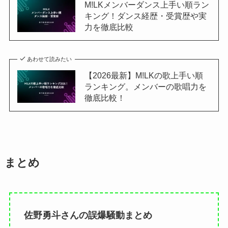
M!LKメンバーダンス上手い順ラン
キング！ダンス経歴・受賞歴や実
力を徹底比較
あわせて読みたい
【2026最新】M!LKの歌上手い順
ランキング。メンバーの歌唱力を
徹底比較！
まとめ
佐野勇斗さんの誤爆騒動まとめ