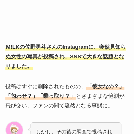
M!LKの佐野勇斗さんのInstagramに、突然見知ら
ぬ女性の写真が投稿され、SNSで大きな話題とな
りました。
投稿はすぐに削除されたものの、
「彼女なの？」
「匂わせ？」「乗っ取り？」
とさまざまな憶測が
飛び交い、ファンの間で騒然となる事態に。
しかし、その後の調査で投稿され