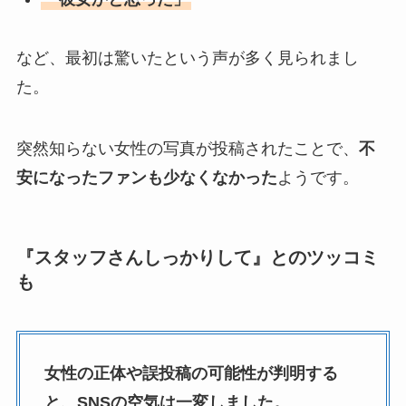
など、最初は驚いたという声が多く見られまし
た。
突然知らない女性の写真が投稿されたことで、
不
安になったファンも少なくなかった
ようです。
『スタッフさんしっかりして』とのツッコミ
も
女性の正体や誤投稿の可能性が判明する
と、SNSの空気は一変しました。