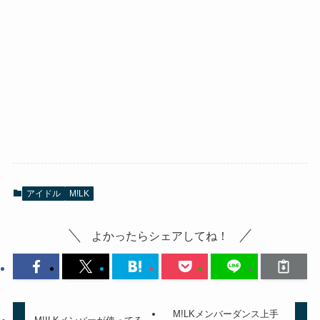
アイドル
M!LK
よかったらシェアしてね！
M!LKメンバーダンス上手