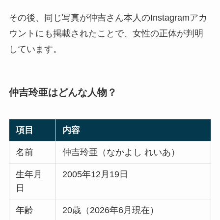
その後、同じ写真が仲吉さん本人のInstagramアカ
ウントにも掲載されたことで、女性の正体が判明
しています。
仲吉玲亜はどんな人物？
項目
内容
名前
仲吉玲亜（なかよし れいあ）
生年月
2005年12月19日
日
年齢
20歳（2026年6月現在）