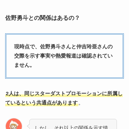
佐野勇斗との関係はあるの？
現時点で、佐野勇斗さんと仲吉玲亜さんの
交際を示す事実や熱愛報道は確認されてい
ません。
2人は、同じスターダストプロモーションに所属し
ているという共通点があります
。
しかし、それ以上の関係を示す情