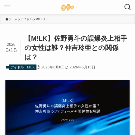
ホーム
アイドル
M!LK
【M!LK】佐野勇斗の誤爆炎上相手
2026
の女性は誰？仲吉玲亜との関係
6/15
は？
2026年6月8日
2026年6月15日
アイドル
M!LK