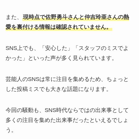
また、
現時点で佐野勇斗さんと仲吉玲亜さんの熱
愛を裏付ける情報は確認されていません。
SNS上でも、「安心した」「スタッフのミスでよ
かった」といった声が多く見られています。
芸能人のSNSは常に注目を集めるため、ちょっと
した投稿ミスでも大きな話題になります。
今回の騒動も、SNS時代ならではの出来事として
多くの注目を集めた出来事だったといえるでしょ
う。