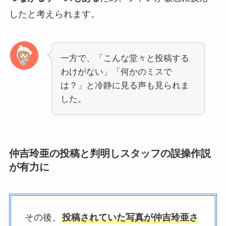
したと考えられます。
一方で、「こんな堂々と投稿する
わけがない」「何かのミスで
は？」と冷静に見る声も見られま
した。
仲吉玲亜の投稿と判明しスタッフの誤操作説
が有力に
その後、
投稿されていた写真が仲吉玲亜さ