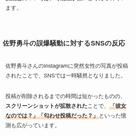
ます。
佐野勇斗の誤爆騒動に対するSNSの反応
佐野勇斗さんのInstagramに突然女性の写真が投稿
されたことで、SNSでは一時騒然となりました。
投稿が削除されるまでの時間は短かったものの、
スクリーンショットが拡散された
ことで、
「彼女
なのでは？」「匂わせ投稿だった？」
といった憶
測も広がっています。