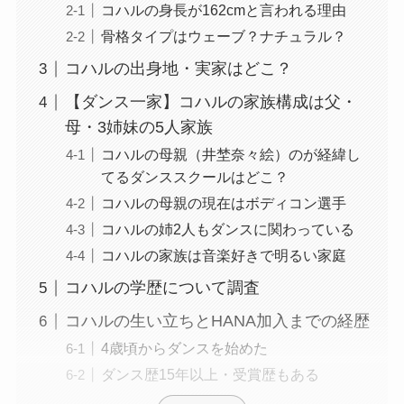
コハルの身長が162cmと言われる理由
骨格タイプはウェーブ？ナチュラル？
コハルの出身地・実家はどこ？
【ダンス一家】コハルの家族構成は父・
母・3姉妹の5人家族
コハルの母親（井埜奈々絵）のが経緯し
てるダンススクールはどこ？
コハルの母親の現在はボディコン選手
コハルの姉2人もダンスに関わっている
コハルの家族は音楽好きで明るい家庭
コハルの学歴について調査
コハルの生い立ちとHANA加入までの経歴
4歳頃からダンスを始めた
ダンス歴15年以上・受賞歴もある