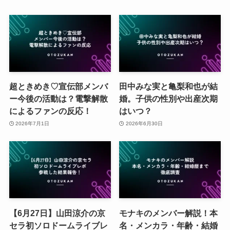
超ときめき♡宣伝部メンバ
田中みな実と亀梨和也が結
ー今後の活動は？電撃解散
婚。子供の性別や出産次期
によるファンの反応！
はいつ？
2026年7月1日
2026年6月30日
【6月27日】山田涼介の京
モナキのメンバー解説！本
セラ初ソロドームライブレ
名・メンカラ・年齢・結婚